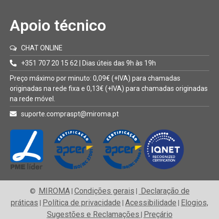
Apoio técnico
CHAT ONLINE
+351 707 20 15 62 | Dias úteis das 9h às 19h
Preço máximo por minuto: 0,09€ (+IVA) para chamadas
originadas na rede fixa e 0,13€ (+IVA) para chamadas originadas
na rede móvel.
suporte.compraspt@miroma.pt
MIROMA
Condições gerais
Declaração de
©
|
|
práticas
Política de privacidade
Acessibilidade
Elogios,
|
|
|
Sugestões e Reclamações
Preçário
|